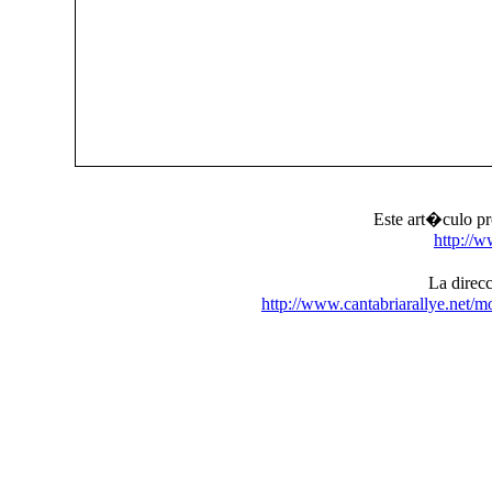
Este art�culo pr
http://w
La direcc
http://www.cantabriarallye.net