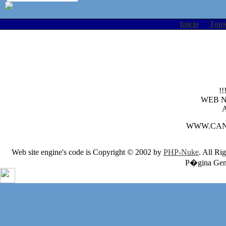
Inicio
·
Topi
!
WEB 
WWW.CAN
Web site engine's code is Copyright © 2002 by
PHP-Nuke
. All Ri
P�gina Gene