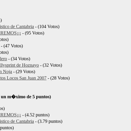
)
stico de Cantabria
- (104 Votos)
DAREMOS¡¡¡
- (95 Votos)
otos)
- (47 Votos)
otos)
lero
- (34 Votos)
allysprint de Hoznayo
- (32 Votos)
en Noja
- (29 Votos)
 Autos Locos San Juan 2007
- (28 Votos)
en un m�ximo de 5 puntos)
os)
DAREMOS¡¡¡
- (4.52 puntos)
stico de Cantabria
- (3.79 puntos)
 puntos)