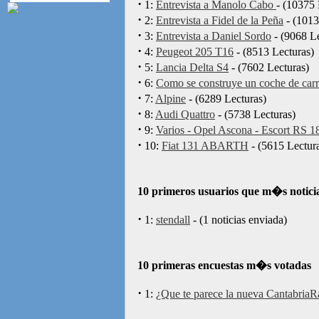
·
1:
Entrevista a Manolo Cabo
- (10375 
·
2:
Entrevista a Fidel de la Peña
- (1013
·
3:
Entrevista a Daniel Sordo
- (9068 Le
·
4:
Peugeot 205 T16
- (8513 Lecturas)
·
5:
Lancia Delta S4
- (7602 Lecturas)
·
6:
Como se construye un coche de carre
·
7:
Alpine
- (6289 Lecturas)
·
8:
Audi Quattro
- (5738 Lecturas)
·
9:
Varios - Opel Ascona - Escort RS 
·
10:
Fiat 131 ABARTH
- (5615 Lectur
10 primeros usuarios que m�s notici
·
1:
stendall
- (1 noticias enviada)
10 primeras encuestas m�s votadas
·
1:
¿Que te parece la nueva CantabriaRa