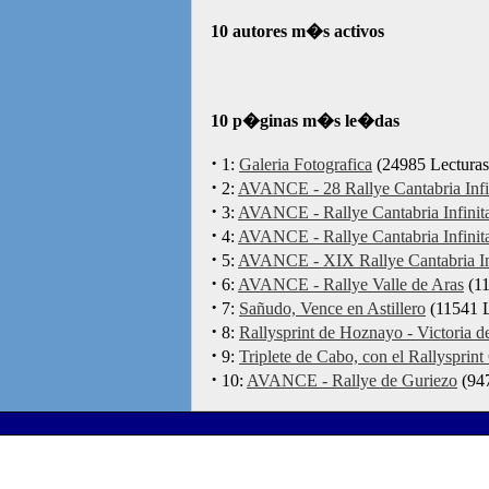
10 autores m�s activos
10 p�ginas m�s le�das
·
1:
Galeria Fotografica
(24985 Lecturas
·
2:
AVANCE - 28 Rallye Cantabria Infi
·
3:
AVANCE - Rallye Cantabria Infinit
·
4:
AVANCE - Rallye Cantabria Infinit
·
5:
AVANCE - XIX Rallye Cantabria In
·
6:
AVANCE - Rallye Valle de Aras
(11
·
7:
Sañudo, Vence en Astillero
(11541 L
·
8:
Rallysprint de Hoznayo - Victoria 
·
9:
Triplete de Cabo, con el Rallysprint
·
10:
AVANCE - Rallye de Guriezo
(947