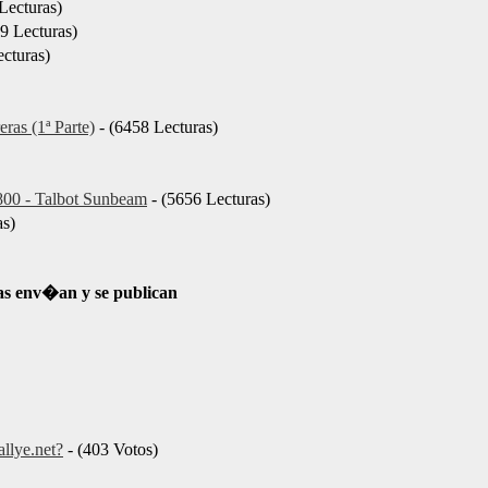
Lecturas)
9 Lecturas)
cturas)
ras (1ª Parte)
- (6458 Lecturas)
1800 - Talbot Sunbeam
- (5656 Lecturas)
as)
as env�an y se publican
llye.net?
- (403 Votos)