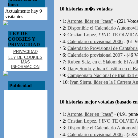
linea
10 historias m�s votadas
Actualmente hay 9
visitantes
·
1:
Arronte, líder en “casa”
- (221 Votos
·
2:
Disponible el Calendario Automovili
LEY DE
·
3:
Cristian Lopez, !!!NO TE OLVI
COOKIES Y
·
4:
Calendario provisional 2006
- (61 V
PRIVACIDAD
·
5:
Calendario Provisional de Cantabria
PRIVACIDAD
·
6:
Calendario provisional 2007
- (46 V
LEY DE COOKIES
·
7:
Ruben Saiz, en el Slalom de El Astil
MAS
INFORMACION
·
8:
Dany Sordo y Juan Castillo en el R
·
9:
Campeonato Nacional de trial 4x4 
·
10:
Ivan Sierra, líder en la I Carrera
Publicidad
10 historias mejor votadas (basado 
·
1:
Arronte, líder en “casa”
- (4.91 punt
·
2:
Cristian Lopez, !!!NO TE OLVI
·
3:
Disponible el Calendario Automovili
·
4:
Calendario provisional 2006
- (2.98