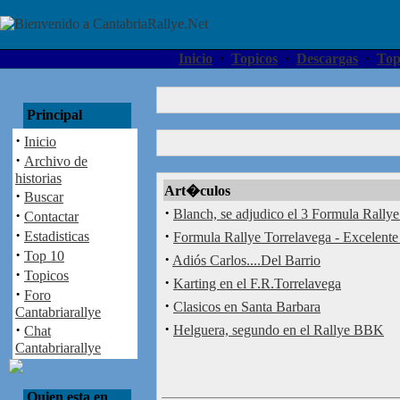
Inicio
·
Topicos
·
Descargas
·
Top
Principal
·
Inicio
·
Archivo de
historias
Art�culos
·
Buscar
·
·
Blanch, se adjudico el 3 Formula Rallye
Contactar
·
·
Estadisticas
Formula Rallye Torrelavega - Excelente 
·
Top 10
·
Adiós Carlos....Del Barrio
·
Topicos
·
Karting en el F.R.Torrelavega
·
Foro
·
Clasicos en Santa Barbara
Cantabriarallye
·
·
Helguera, segundo en el Rallye BBK
Chat
Cantabriarallye
Quien esta en