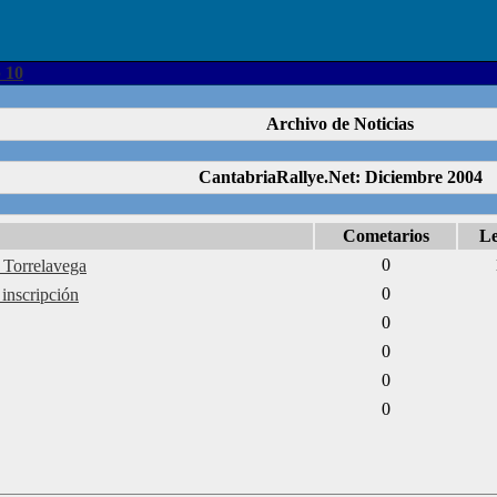
 10
Archivo de Noticias
CantabriaRallye.Net: Diciembre 2004
Cometarios
Le
0
 Torrelavega
0
inscripción
0
0
0
0