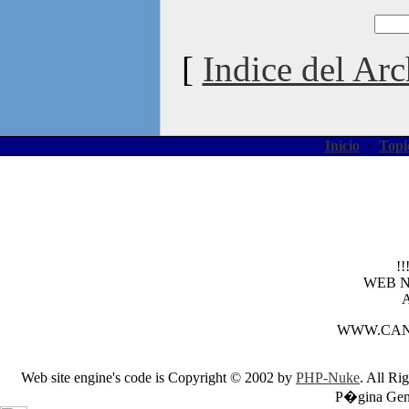
[
Indice del Arc
Inicio
·
Topi
!
WEB 
WWW.CAN
Web site engine's code is Copyright © 2002 by
PHP-Nuke
. All Ri
P�gina Gene