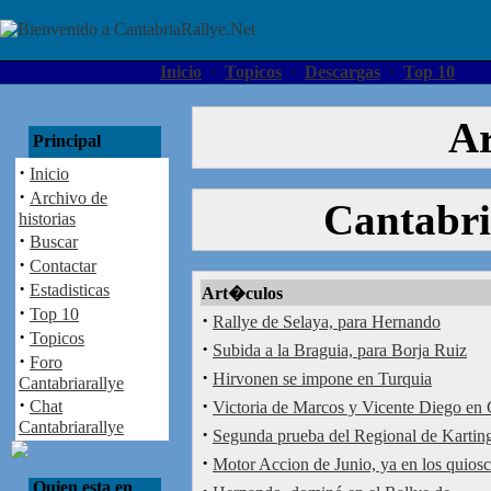
Inicio
·
Topicos
·
Descargas
·
Top 10
Ar
Principal
·
Inicio
·
Archivo de
Cantabri
historias
·
Buscar
·
Contactar
·
Estadisticas
Art�culos
·
Top 10
·
Rallye de Selaya, para Hernando
·
Topicos
·
Subida a la Braguia, para Borja Ruiz
·
Foro
·
Hirvonen se impone en Turquia
Cantabriarallye
·
·
Chat
Victoria de Marcos y Vicente Diego en 
Cantabriarallye
·
Segunda prueba del Regional de Kartin
·
Motor Accion de Junio, ya en los quios
Quien esta en